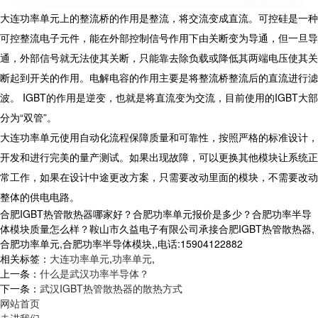
大连功率单元上的整流桥的作用是整流，将交流变成直流。可控硅是一种
可控整流电子元件，能在外部控制信号作用下由关断变为导通，但一旦导
通，外部信号就无法使其关断，只能靠去除负载或降低其两端电压使其关
断起到开关的作用。电解电容的作用主要是将整流桥整流后的直流进行滤
波。
IGBT
的作用是逆变，也就是将直流变为交流，目前使用的
IGBT
大部
分为“双管”。
大连功率单元使用自动化流程保障质量和可靠性，按照严格的标准设计，
开发和进行完美的量产测试。如果出现故障，可以更换其他模块让系统正
常工作，如果在设计中途更改方案，只需要改动里面的模块，不需要改动
整体的供电电路。
合肥IGBT热管散热器哪家好？合肥功率单元报价是多少？合肥功率半导
体模块质量怎么样？鞍山市久益电子有限公司承接合肥IGBT热管散热器,
合肥功率单元,合肥功率半导体模块,,电话:15904122882
相关标签：
大连功率单元
,
功率单元
,
上一条：
什么是武汉功率半导体？
下一条：
武汉IGBT热管散热器的散热方式
网站首页
走进我们