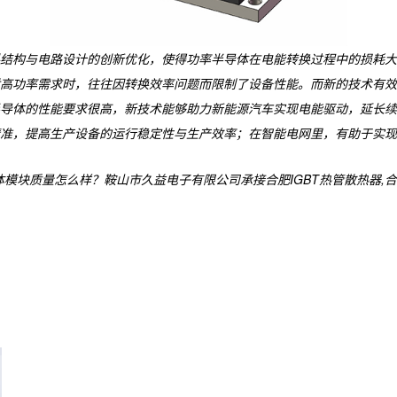
材料结构与电路设计的创新优化，使得功率半导体在电能转换过程中的损耗
高功率需求时，往往因转换效率问题而限制了设备性能。而新的技术有效
导体的性能要求很高，新技术能够助力新能源汽车实现电能驱动，延长续
准，提高生产设备的运行稳定性与生产效率；在智能电网里，有助于实现
质量怎么样？鞍山市久益电子有限公司承接合肥IGBT热管散热器,合肥功率单