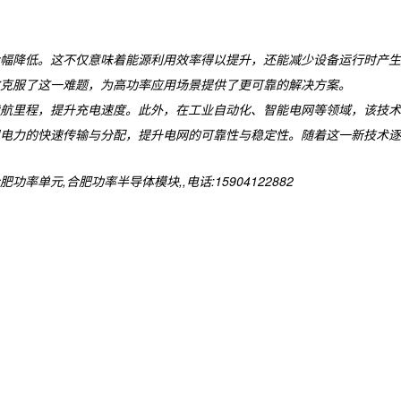
大幅降低。这不仅意味着能源利用效率得以提升，还能减少设备运行时产生
克服了这一难题，为高功率应用场景提供了更可靠的解决方案。​
航里程，提升充电速度。此外，在工业自动化、智能电网等领域，该技术
电力的快速传输与分配，提升电网的可靠性与稳定性。随着这一新技术逐
元,合肥功率半导体模块,,电话:15904122882