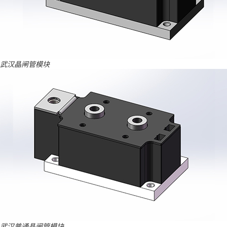
武汉晶闸管模块
武汉普通晶闸管模块