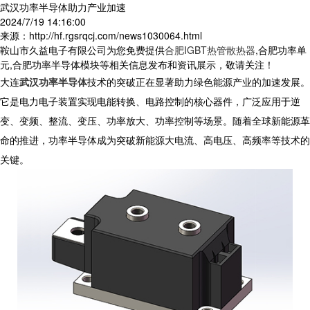
武汉功率半导体助力产业加速
2024/7/19 14:16:00
来源：http://hf.rgsrqcj.com/news1030064.html
鞍山市久益电子有限公司为您免费提供
合肥IGBT热管散热器
,合肥功率单
元,合肥功率半导体模块等相关信息发布和资讯展示，敬请关注！
大连
武汉功率半导体
技术的突破正在显著助力绿色能源产业的加速发展。
它是电力电子装置实现电能转换、电路控制的核心器件，广泛应用于逆
变、变频、整流、变压、功率放大、功率控制等场景。随着全球新能源革
命的推进，功率半导体成为突破新能源大电流、高电压、高频率等技术的
关键。